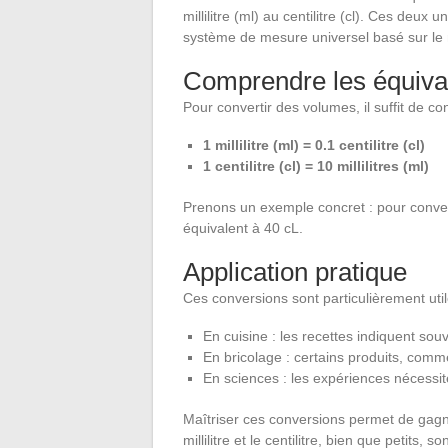
millilitre (ml) au centilitre (cl). Ces deux 
système de mesure universel basé sur le mè
Comprendre les équiva
Pour convertir des volumes, il suffit de c
1 millilitre (ml) = 0.1 centilitre (cl)
1 centilitre (cl) = 10 millilitres (ml)
Prenons un exemple concret : pour conve
équivalent à 40 cL.
Application pratique
Ces conversions sont particulièrement util
En cuisine : les recettes indiquent sou
En bricolage : certains produits, comme 
En sciences : les expériences nécessi
Maîtriser ces conversions permet de gagne
millilitre et le centilitre, bien que petits, so