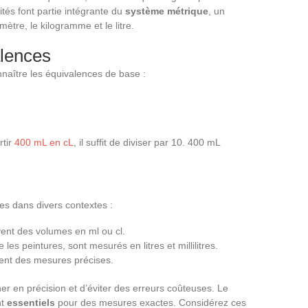
unités font partie intégrante du
système métrique
, un
tre, le kilogramme et le litre.
lences
onnaître les équivalences de base :
rtir
400 mL en cL
, il suffit de diviser par 10. 400 mL
es dans divers contextes :
vent des volumes en ml ou cl.
les peintures, sont mesurés en litres et millilitres.
tent des mesures précises.
r en précision et d’éviter des erreurs coûteuses. Le
nt
essentiels
pour des mesures exactes. Considérez ces