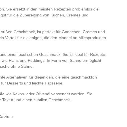
tion. Sie ersetzt in den meisten Rezepten problemlos die
ch gut für die Zubereitung von Kuchen, Cremes und
cht süßen Geschmack, ist perfekt für Ganachen, Cremes und
 ein Vorteil für diejenigen, die den Mangel an Milchprodukten
 und einen exotischen Geschmack. Sie ist ideal für Rezepte,
rn, wie Flans und Puddings. In Form von Sahne ermöglicht
anache ohne Sahne.
nte Alternativen für diejenigen, die eine geschmacklich
für Desserts und leichte Pâtisserie.
öle
wie Kokos- oder Olivenöl verwendet werden. Sie
ge Textur und einen subtilen Geschmack.
 Kalzium