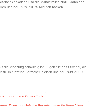
olzene Schokolade und die Mandelmilch hinzu, dann das
eßen und bei 180°C für 25 Minuten backen.
is die Mischung schaumig ist. Fügen Sie das Olivenöl, die
nzu. In einzelne Förmchen gießen und bei 180°C für 20
 leistungsstarken Online-Tools
en: Tipps und einfache Berechnungen für Ihren Alltag
→