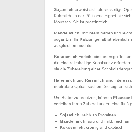
Sojamilch
erweist sich als vielseitige Op
Kuhmilch. In der Pâtisserie eignet sie si
Mousses. Sie ist proteinreich.
Mandelmilch
, mit ihrem milden und lei
sogar Eis. Ihr Kalziumgehalt ist ebenfalls
ausgleichen möchten.
Kokosmilch
verleiht eine cremige Textur
die eine reichhaltige Konsistenz erforde
sie die Zubereitung einer Schokoladeng
Hafermilch
und
Reismilch
sind interessa
neutralere Option suchen. Sie eignen sich 
Um Butter zu ersetzen, können
Pflanzen
verleihen Ihren Zubereitungen eine fluffi
Sojamilch
: reich an Proteinen
Mandelmilch
: süß und mild, reich an
Kokosmilch
: cremig und exotisch