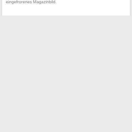
eingefrorenes Magazinbild.
←
Entdecken Sie den aktuellen Partner von Roselyne
Bachelot: Privatleben und unveröffentlichte Einblicke
Entdecken Sie die besten Ideen für Ausflüge und