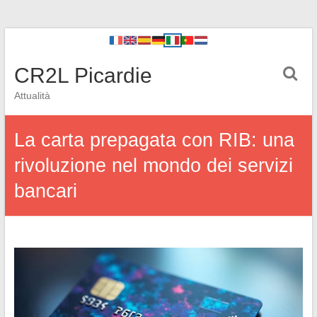
CR2L Picardie
Attualità
La carta prepagata con RIB: una
rivoluzione nel mondo dei servizi
bancari