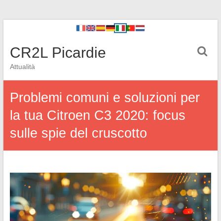
CR2L Picardie
Attualità
Problemi comuni e soluzioni per
la tua Citroen C3 2020: focus
sulle spie del cruscotto