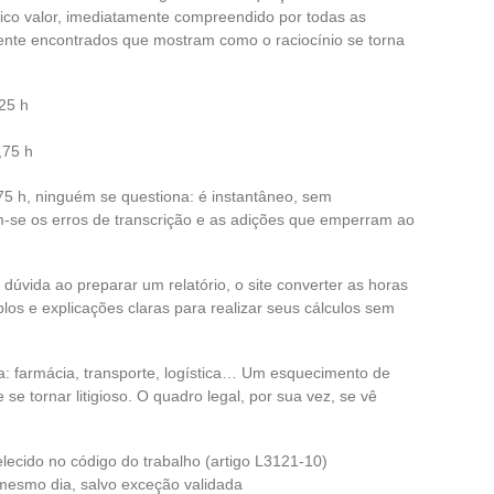
co valor, imediatamente compreendido por todas as
ente encontrados que mostram como o raciocínio se torna
25 h
,75 h
,75 h, ninguém se questiona: é instantâneo, sem
-se os erros de transcrição e as adições que emperram ao
 dúvida ao preparar um relatório, o site converter as horas
os e explicações claras para realizar seus cálculos sem
a: farmácia, transporte, logística… Um esquecimento de
e tornar litigioso. O quadro legal, por sua vez, se vê
lecido no código do trabalho (artigo L3121-10)
mesmo dia, salvo exceção validada