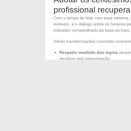
profissional recuper
Com o tempo de lidar com esse sistema, t
evoluem, e o diálogo sobre os horários p
indicador compartilhado da base ao topo,
Várias transformações concretas ocorre
Respeito imediato das regras
através
decidem sem interpretação.
Relatórios acessíveis instantaneam
verificação leva apenas alguns segun
Tranquilidade recuperada no aco
mesma para todos, acalma trocas e ar
Quando os centésimos de hora se inserem
As fricções na gestão desaparecem, a co
raro: o domínio compartilhado do tempo, u