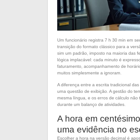
Um funcionário registra 7 h 30 min em se
transição do formato clássico para a vers
sim um padrão, imposto na maioria das f
lógica implacável: cada minuto é expres
faturamento, acompanhamento de horári
muitos simplesmente a ignoram.
A diferença entre a escrita tradicional 
uma questão de exibição. A gestão do temp
mesma língua, e os erros de cálculo não
durante um balanço de atividades.
A hora em centésimos
uma evidência no esc
Escolher a hora na versão decimal é apos