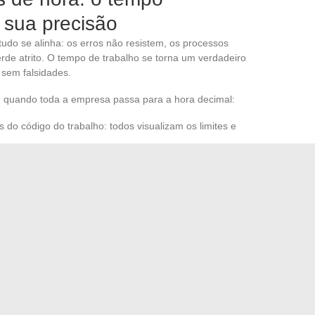
a sua precisão
udo se alinha: os erros não resistem, os processos
erde atrito. O tempo de trabalho se torna um verdadeiro
 sem falsidades.
m quando toda a empresa passa para a hora decimal:
 do código do trabalho: todos visualizam os limites e
ente
: o controle individual se torna possível novamente, a
dos.
mpanhamento dos tempos
: uma regra transparente, a
bitragens.
 nos usos, só resta aproveitar esse tempo tornado claro.
nfiança se estabelece, e a empresa redescobre um ativo
m pilar discreto, mas poderoso do trabalho coletivo.