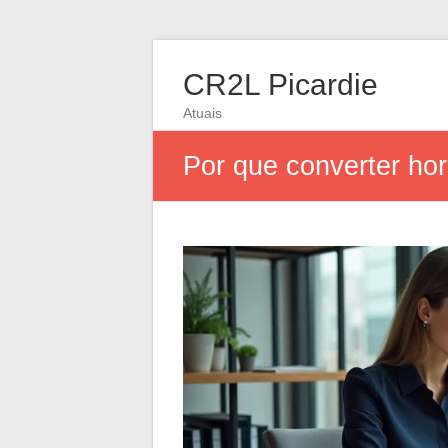
CR2L Picardie
Atuais
Por que converter hor