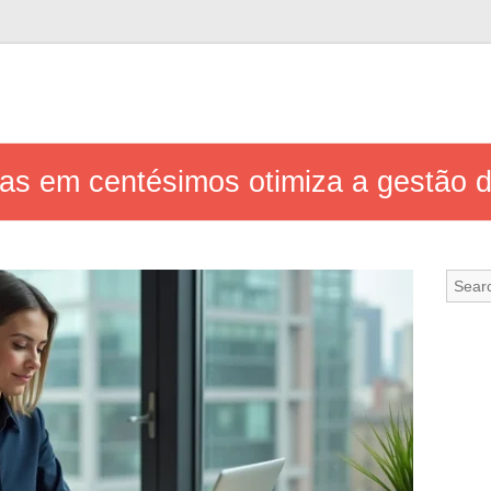
as em centésimos otimiza a gestão d