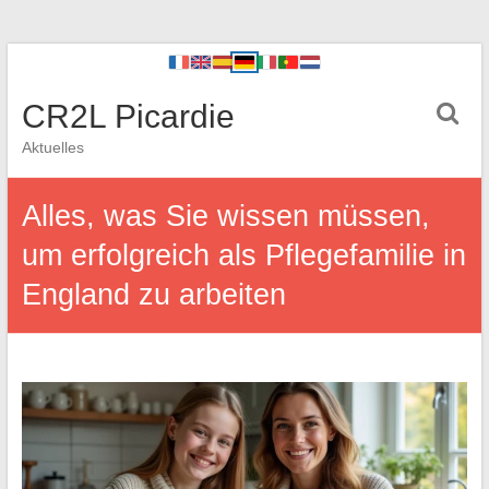
CR2L Picardie
Aktuelles
Alles, was Sie wissen müssen,
um erfolgreich als Pflegefamilie in
England zu arbeiten