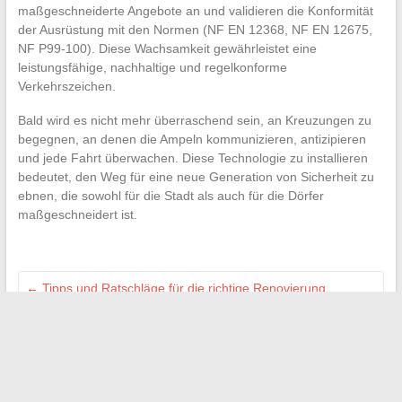
maßgeschneiderte Angebote an und validieren die Konformität
der Ausrüstung mit den Normen (NF EN 12368, NF EN 12675,
NF P99-100). Diese Wachsamkeit gewährleistet eine
leistungsfähige, nachhaltige und regelkonforme
Verkehrszeichen.
Bald wird es nicht mehr überraschend sein, an Kreuzungen zu
begegnen, an denen die Ampeln kommunizieren, antizipieren
und jede Fahrt überwachen. Diese Technologie zu installieren
bedeutet, den Weg für eine neue Generation von Sicherheit zu
ebnen, die sowohl für die Stadt als auch für die Dörfer
maßgeschneidert ist.
←
Tipps und Ratschläge für die richtige Renovierung,
Dekoration und Pflege Ihres Hauses im Alltag
Alles, was Sie wissen müssen, um erfolgreich als
Pflegefamilie in England zu arbeiten
→