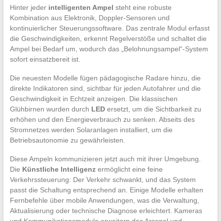
Hinter jeder
intelligenten Ampel
steht eine robuste
Kombination aus Elektronik, Doppler-Sensoren und
kontinuierlicher Steuerungssoftware. Das zentrale Modul erfasst
die Geschwindigkeiten, erkennt Regelverstöße und schaltet die
Ampel bei Bedarf um, wodurch das „Belohnungsampel“-System
sofort einsatzbereit ist.
Die neuesten Modelle fügen pädagogische Radare hinzu, die
direkte Indikatoren sind, sichtbar für jeden Autofahrer und die
Geschwindigkeit in Echtzeit anzeigen. Die klassischen
Glühbirnen wurden durch
LED
ersetzt, um die Sichtbarkeit zu
erhöhen und den Energieverbrauch zu senken. Abseits des
Stromnetzes werden Solaranlagen installiert, um die
Betriebsautonomie zu gewährleisten.
Diese Ampeln kommunizieren jetzt auch mit ihrer Umgebung.
Die
Künstliche Intelligenz
ermöglicht eine feine
Verkehrssteuerung: Der Verkehr schwankt, und das System
passt die Schaltung entsprechend an. Einige Modelle erhalten
Fernbefehle über mobile Anwendungen, was die Verwaltung,
Aktualisierung oder technische Diagnose erleichtert. Kameras
und Kommunikationsmodule erweitern das Arsenal und