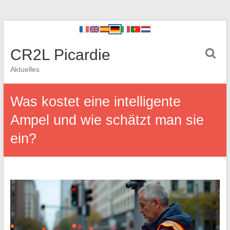
CR2L Picardie
Aktuelles
Was kostet eine intelligente
Ampel und wie schätzt man sie
ein?