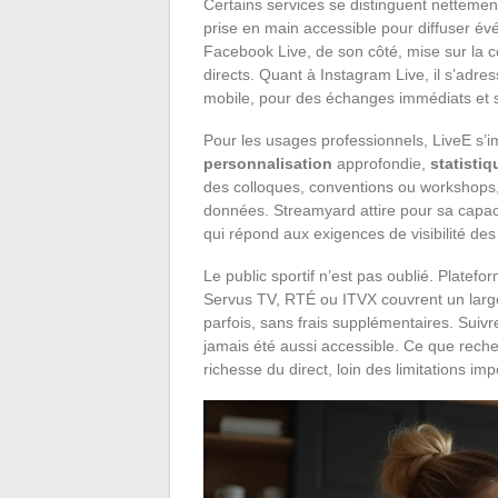
Certains services se distinguent nettem
prise en main accessible pour diffuser év
Facebook Live, de son côté, mise sur la co
directs. Quant à Instagram Live, il s’adres
mobile, pour des échanges immédiats et sa
Pour les usages professionnels, LiveE s’
personnalisation
approfondie,
statisti
des colloques, conventions ou workshops, 
données. Streamyard attire pour sa capaci
qui répond aux exigences de visibilité d
Le public sportif n’est pas oublié. Pla
Servus TV, RTÉ ou ITVX couvrent un large
parfois, sans frais supplémentaires. Suiv
jamais été aussi accessible. Ce que recher
richesse du direct, loin des limitations i