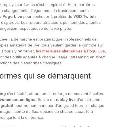
replays sur Twitch s’est complexifié. Entre barrières
 changements d’algorithme, la frustration monte.
ve Pogu Live
pour continuer à profiter de
VOD Twitch
 disparues. Les retours utilisateurs pointent des attentes
t une gestion respectueuse de la vie privée.
Live
, la démarche est pragmatique. Professionnels de
les amateurs de live, tous veulent garder le contrôle sur
. Pour s’y retrouver,
les meilleures alternatives à Pogu Live
,
nt des outils adaptés à chaque usage : streaming en direct,
rictions des plateformes classiques.
ormes qui se démarquent
ming
s’est étoffé, offrant un choix large et mouvant à celles
vénement en ligne
. Suivre un
replay live
d’un streamer
 gratuit
pour ne rien manquer d’un grand tournoi : chaque
image, fiabilité du flux, options de chat ou capacité à
res qui font la différence.