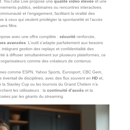
ent. YouTube Live propose une
qualité vidéo élevée
et une
énements publics, webinaires ou rencontres interactives.
mmunauté et l’engagement, facilitant la viralité des
se à ceux qui veulent privilégier la spontanéité et l’accès
ns filtre.
impose avec une offre complète :
sécurité
renforcée,
ques avancées
. L’outil s’adapte parfaitement aux besoins
intégrant gestion des replays et confidentialité des
té à diffuser simultanément sur plusieurs plateformes, ce
es organisateurs comme des créateurs de contenus.
teformes comme ESPN, Yahoo Sports, Eurosport, CBC Gem,
 éventail de disciplines, avec des flux souvent en
HD
et,
re la Stanley Cup ou les tournois du Grand Chelem n’a
chent les utilisateurs : la
continuité d’accès
et la
mposées par les géants du streaming.