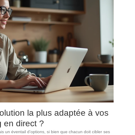
olution la plus adaptée à vos
 en direct ?
 un éventail d’options, si bien que chacun doit cibler ses