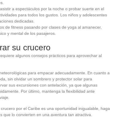
es.
 asistir a espectáculos por la noche o probar suerte en el
ctividades para todos los gustos. Los niños y adolescentes
aciones dedicadas.
ros de fitness pasando por clases de yoga al amanecer,
sico y mental de los pasajeros.
rar su crucero
requiere algunos consejos prácticos para aprovechar al
es meteorológicas para empacar adecuadamente. En cuanto a
da, sin olvidar un sombrero y protector solar para
ervar sus excursiones con antelación, ya que algunas
idamente. Por último, mantenga la flexibilidad ante
viaje.
rucero por el Caribe es una oportunidad inigualable, haga
s que lo convierten en una aventura tan atractiva.