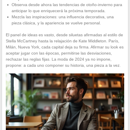
Observa desde ahora las tendencias de otoño-invierno para
anticipar lo que enriquecerá la próxima temporada.
Mezcla las inspiraciones: una influencia decorativa, una
pieza clásica, y la apariencia se vuelve personal.
El panel de ideas es vasto, desde siluetas afirmadas al estilo de
Stella McCartney hasta la relajación de Kate Middleton. París,
Milán, Nueva York, cada capital deja su firma. Afirmar su look es
aceptar jugar con las épocas, permitirse las desviaciones,
rechazar las reglas fijas. La moda de 2024 ya no impone,
propone: a cada uno componer su historia, una pieza a la vez.