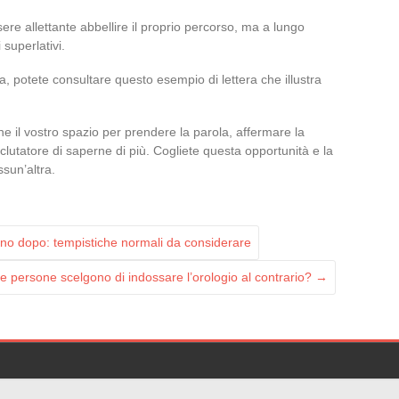
sere allettante abbellire il proprio percorso, ma a lungo
 superlativi.
, potete consultare questo esempio di lettera che illustra
ane il vostro spazio per prendere la parola, affermare la
reclutatore di saperne di più. Cogliete questa opportunità e la
sun’altra.
iorno dopo: tempistiche normali da considerare
e persone scelgono di indossare l’orologio al contrario?
→