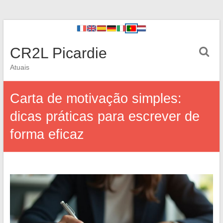
CR2L Picardie
Atuais
Carta de motivação simples:
dicas práticas para escrever de
forma eficaz