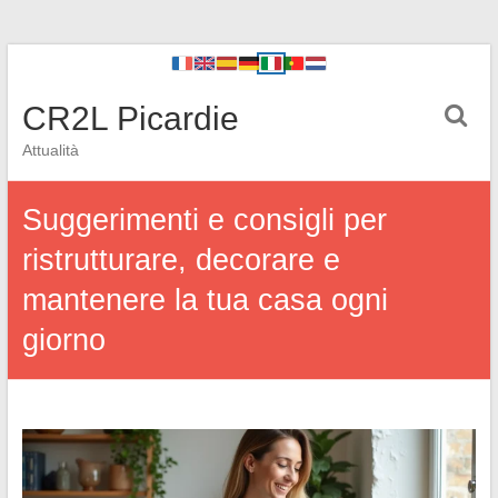
CR2L Picardie
Attualità
Suggerimenti e consigli per
ristrutturare, decorare e
mantenere la tua casa ogni
giorno