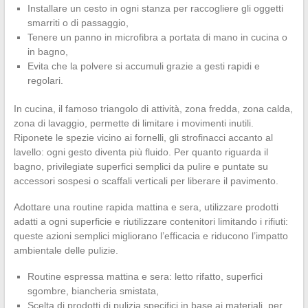
Installare un cesto in ogni stanza per raccogliere gli oggetti
smarriti o di passaggio,
Tenere un panno in microfibra a portata di mano in cucina o
in bagno,
Evita che la polvere si accumuli grazie a gesti rapidi e
regolari.
In cucina, il famoso triangolo di attività, zona fredda, zona calda,
zona di lavaggio, permette di limitare i movimenti inutili.
Riponete le spezie vicino ai fornelli, gli strofinacci accanto al
lavello: ogni gesto diventa più fluido. Per quanto riguarda il
bagno, privilegiate superfici semplici da pulire e puntate su
accessori sospesi o scaffali verticali per liberare il pavimento.
Adottare una routine rapida mattina e sera, utilizzare prodotti
adatti a ogni superficie e riutilizzare contenitori limitando i rifiuti:
queste azioni semplici migliorano l’efficacia e riducono l’impatto
ambientale delle pulizie.
Routine espressa mattina e sera: letto rifatto, superfici
sgombre, biancheria smistata,
Scelta di prodotti di pulizia specifici in base ai materiali, per