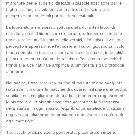
microfibre per le superfici delicate, spazzole specifiche per le
fughe, prolunga la vita dei vostri attrezzi. Trascurare le
differenze tra i materiali porta a danni evitabili.
La luce naturale è spesso sottovalutata durante i lavori di
ristrutturazione. Dimenticare i lucernari, le finestre sul tetto, o
trascurare le tonalità chiare nelle vernici, diminuisce il volume
percepito e appesantisce l’atmosfera. I colori giocano un ruolo
fondamentale: le tonalità chiare ampliano lo spazio, le tonalità
più scure creano un’atmosfera intima. Posizionare specchi di
fronte alla luce naturale amplifica la luminosità e dà profondità
all’interno.
Nel bagno, trascurare una routine di manutenzione adeguata
favorisce l’umidità e le macchie di calcare. Installare una buona
ventilazione, scegliere prodotti adatti, mantenere regolarmente
le piastrelle e i rubinetti: ecco cosa garantisce la freschezza
della stanza. In ogni spazio, l’equilibrio tra estetica e praticità si
negozia quotidianamente, prestando attenzione alla natura di
ogni materiale.
Tra trucchi pratici e scelte ponderate, plasmare un interno