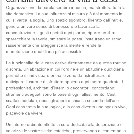
Organizzazione: la parola sembra innocua, ma struttura tutta la
vita domestica. La sua influenza si misura già dal momento in
cui si varca la soglia. Uno spazio sgombro, liberato dall’inutile,
genera un vero senso di benessere e favorisce la
concentrazione. I gesti ripetuti ogni giorno, riporre un libro,
sparecchiare la tavola, smistare la posta, instaurano un ritmo
rasserenante che alleggerisce la mente e rende la
manutenzione quotidiana più accessibile.
La funzionalità della casa deriva direttamente da questa routine
discreta. Un’abitazione in cui l’ordine è un’abitudine quotidiana
permette di individuare prima le zone da ristrutturare, di
anticipare l’usura e di sfruttare appieno ogni metro quadrato. I
professionisti, architetti d’interni o decoratori, concordano:
strumenti adeguati sono la base di ogni allestimento. Cesti,
scaffali modulari, ripostigli aperti o chiusi a seconda dell’uso…
Ogni cosa trova la sua logica, e la casa diventa uno spazio vivo,
piacevole da vivere.
Un interno ordinato riflette la cura dedicata alla decorazione e
valorizza le vostre scelte estetiche, preservando al contempo la