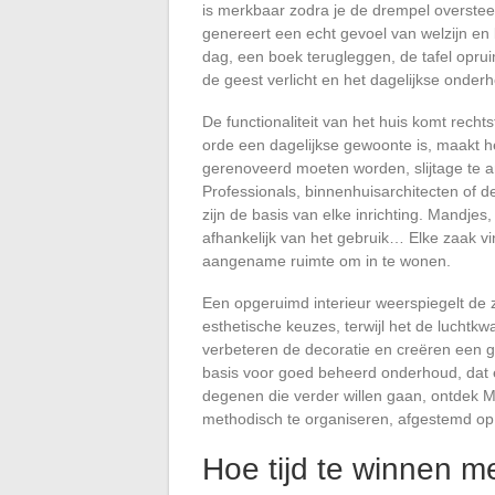
is merkbaar zodra je de drempel overste
genereert een echt gevoel van welzijn en
dag, een boek terugleggen, de tafel opru
de geest verlicht en het dagelijkse onder
De functionaliteit van het huis komt recht
orde een dagelijkse gewoonte is, maakt he
gerenoveerd moeten worden, slijtage te an
Professionals, binnenhuisarchitecten of d
zijn de basis van elke inrichting. Mandje
afhankelijk van het gebruik… Elke zaak vin
aangename ruimte om in te wonen.
Een opgeruimd interieur weerspiegelt de 
esthetische keuzes, terwijl het de luchtkwa
verbeteren de decoratie en creëren een 
basis voor goed beheerd onderhoud, dat 
degenen die verder willen gaan, ontdek M
methodisch te organiseren, afgestemd op 
Hoe tijd te winnen m