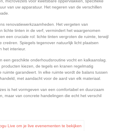
en, microvezels voor kwetsbare oppervlakken, specifieke
duur van uw apparatuur. Het negeren van de verschillen
hade.
ijdens renovatiewerkzaamheden. Het vergeten van
n lichte tinten in de verf, vermindert het waargenomen
 een cruciale rol: lichte tinten vergroten de ruimte, terwijl
 creëren. Spiegels tegenover natuurlijk licht plaatsen
 het interieur.
n een geschikte onderhoudsroutine vocht en kalkaanslag.
te producten kiezen, de tegels en kranen regelmatig
e ruimte garandeert. In elke ruimte wordt de balans tussen
erhandeld, met aandacht voor de aard van elk materiaal.
uzes is het vormgeven van een comfortabel en duurzaam
n, maar van concrete handelingen die echt het verschil
ogu Live om je live evenementen te bekijken