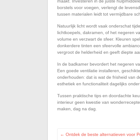
maakt. Investeren in de juiste hulpmiddel
borstels voor voegen, verlengt de levens
tussen materialen leidt tot vermijdbare sc
Natuurlijk licht wordt vaak onderschat t
lichtkoepels, dakramen, of het negeren va
volume en verzwart de sfeer. Kleuren spelen
donkerdere tinten een sfeervolle ambiance
vergroot de helderheid en geeft diepte aan
In de badkamer bevordert het negeren va
Een goede ventilatie installeren, geschik
onderhouden: dat is wat de frisheid van d
esthetiek en functionaliteit dagelijks ond
Tussen praktische tips en doordachte ke
interieur geen kwestie van wonderrecepte
maken, dag na dag.
←
Ontdek de beste alternatieven voor P