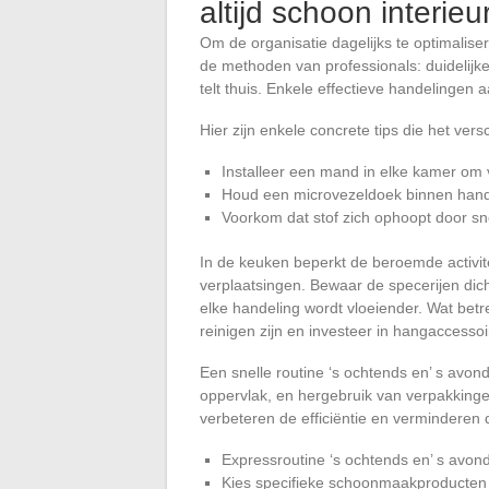
altijd schoon interieu
Om de organisatie dagelijks te optimaliser
de methoden van professionals: duidelijke
telt thuis. Enkele effectieve handelingen
Hier zijn enkele concrete tips die het ver
Installeer een mand in elke kamer om
Houd een microvezeldoek binnen hand
Voorkom dat stof zich ophoopt door sn
In de keuken beperkt de beroemde activi
verplaatsingen. Bewaar de specerijen dic
elke handeling wordt vloeiender. Wat bet
reinigen zijn en investeer in hangaccessoi
Een snelle routine ‘s ochtends en’ s avon
oppervlak, en hergebruik van verpakking
verbeteren de efficiëntie en vermindere
Expressroutine ‘s ochtends en’ s avon
Kies specifieke schoonmaakproducten af