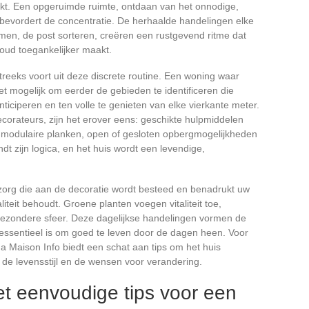
ekt. Een opgeruimde ruimte, ontdaan van het onnodige,
 bevordert de concentratie. De herhaalde handelingen elke
imen, de post sorteren, creëren een rustgevend ritme dat
houd toegankelijker maakt.
streeks voort uit deze discrete routine. Een woning waar
t mogelijk om eerder de gebieden te identificeren die
ticiperen en ten volle te genieten van elke vierkante meter.
ecorateurs, zijn het erover eens: geschikte hulpmiddelen
s, modulaire planken, open of gesloten opbergmogelijkheden
dt zijn logica, en het huis wordt een levendige,
zorg die aan de decoratie wordt besteed en benadrukt uw
liteit behoudt. Groene planten voegen vitaliteit toe,
gezondere sfeer. Deze dagelijkse handelingen vormen de
essentieel is om goed te leven door de dagen heen. Voor
a Maison Info biedt een schat aan tips om het huis
de levensstijl en de wensen voor verandering.
et eenvoudige tips voor een