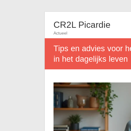
CR2L Picardie
Actueel
Tips en advies voor 
in het dagelijks leven