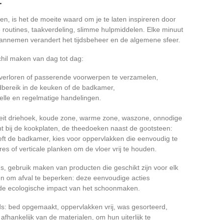
r
en, is het de moeite waard om je te laten inspireren door
 routines, taakverdeling, slimme hulpmiddelen. Elke minuut
 aannemen verandert het tijdsbeheer en de algemene sfeer.
schil maken van dag tot dag:
 verloren of passerende voorwerpen te verzamelen,
bereik in de keuken of de badkamer,
elle en regelmatige handelingen.
teit driehoek, koude zone, warme zone, waszone, onnodige
ht bij de kookplaten, de theedoeken naast de gootsteen:
reft de badkamer, kies voor oppervlakken die eenvoudig te
res of verticale planken om de vloer vrij te houden.
ds, gebruik maken van producten die geschikt zijn voor elk
en om afval te beperken: deze eenvoudige acties
n de ecologische impact van het schoonmaken.
ds: bed opgemaakt, oppervlakken vrij, was gesorteerd,
hankelijk van de materialen, om hun uiterlijk te