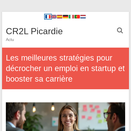
CR2L Picardie
Actu
Les meilleures stratégies pour
décrocher un emploi en startup et
booster sa carrière