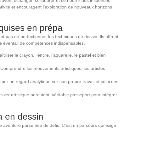
peuvent échanger, collaborer et se nourrir des influences
tivité et encouragent l’exploration de nouveaux horizons
quises en prépa
 pas de perfectionner les techniques de dessin. Ils offrent
rge éventail de compétences indispensables.
îtriser le crayon, l’encre, l’aquarelle, le pastel et bien
 Comprendre les mouvements artistiques, les artistes
per un regard analytique sur son propre travail et celui des
sier artistique percutant, véritable passeport pour intégrer
a en dessin
 aventure parsemée de défis. C’est un parcours qui exige