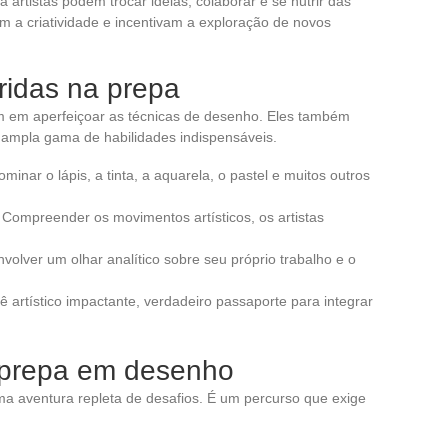
 artistas podem trocar ideias, colaborar e se nutrir das
am a criatividade e incentivam a exploração de novos
ridas na prepa
 em aperfeiçoar as técnicas de desenho. Eles também
 ampla gama de habilidades indispensáveis.
ominar o lápis, a tinta, a aquarela, o pastel e muitos outros
: Compreender os movimentos artísticos, os artistas
nvolver um olhar analítico sobre seu próprio trabalho e o
iê artístico impactante, verdadeiro passaporte para integrar
 prepa em desenho
 aventura repleta de desafios. É um percurso que exige