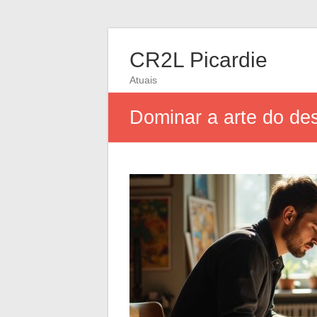
CR2L Picardie
Atuais
Dominar a arte do des