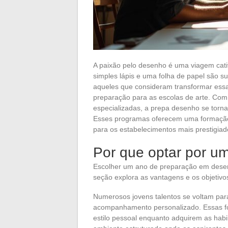
A paixão pelo desenho é uma viagem cat
simples lápis e uma folha de papel são su
aqueles que consideram transformar essa
preparação para as escolas de arte. Co
especializadas, a prepa desenho se torna
Esses programas oferecem uma formação
para os estabelecimentos mais prestigiad
Por que optar por u
Escolher um ano de preparação em desenho
seção explora as vantagens e os objetiv
Numerosos jovens talentos se voltam para
acompanhamento personalizado. Essas f
estilo pessoal enquanto adquirem as habi