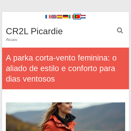
CR2L Picardie
Atuais
A parka corta-vento feminina: o
aliado de estilo e conforto para
dias ventosos