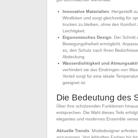
Innovative Materialien
: Hergestellt 
Windböen und sorgt gleichzeitig für op
trocken zu bleiben, ohne den Komfort 
Leichtigkeit.
Ergonomisches Design
: Der Schnitt
Bewegungsfreiheit ermöglicht. Anpas
es, den Schutz nach Ihren Bedürfnisse
Abdeckung.
Wasserdichtigkeit und Atmungsaktiv
verhindert sie das Eindringen von Wass
Vorteil sorgt für eine ideale Temperatu
geeignet ist.
Die Bedeutung des St
Über ihre schützenden Funktionen hinaus
entsprechen. Die Wahl dieses Teils erfolgt n
elegantes und modernes Ensemble verwa
Aktuelle Trends
: Modedesigner erfinden 
anzupassen. Von lebhaften Farben bis hi