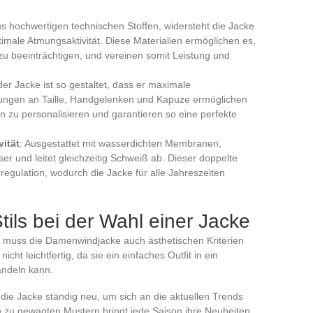
aus hochwertigen technischen Stoffen, widersteht die Jacke
timale Atmungsaktivität. Diese Materialien ermöglichen es,
zu beeinträchtigen, und vereinen somit Leistung und
 der Jacke ist so gestaltet, dass er maximale
sungen an Taille, Handgelenken und Kapuze ermöglichen
n zu personalisieren und garantieren so eine perfekte
ität
: Ausgestattet mit wasserdichten Membranen,
er und leitet gleichzeitig Schweiß ab. Dieser doppelte
rregulation, wodurch die Jacke für alle Jahreszeiten
ils bei der Wahl einer Jacke
 muss die Damenwindjacke auch ästhetischen Kriterien
icht leichtfertig, da sie ein einfaches Outfit in ein
ndeln kann.
die Jacke ständig neu, um sich an die aktuellen Trends
n zu gewagten Mustern bringt jede Saison ihre Neuheiten