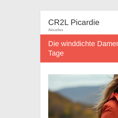
CR2L Picardie
Aktuelles
Die winddichte Damenp
Tage