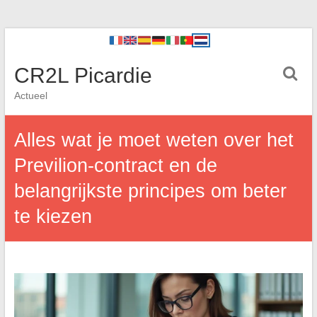
CR2L Picardie
Actueel
Alles wat je moet weten over het
Previlion-contract en de
belangrijkste principes om beter
te kiezen