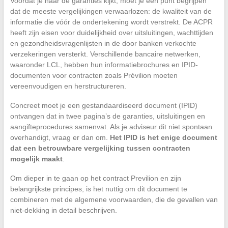
Voordat je naar de garanties kijkt, moet je een punt begrijpen
dat de meeste vergelijkingen verwaarlozen: de kwaliteit van de
informatie die vóór de ondertekening wordt verstrekt. De ACPR
heeft zijn eisen voor duidelijkheid over uitsluitingen, wachttijden
en gezondheidsvragenlijsten in de door banken verkochte
verzekeringen versterkt. Verschillende bancaire netwerken,
waaronder LCL, hebben hun informatiebrochures en IPID-
documenten voor contracten zoals Prévilion moeten
vereenvoudigen en herstructureren.
Concreet moet je een gestandaardiseerd document (IPID)
ontvangen dat in twee pagina’s de garanties, uitsluitingen en
aangifteprocedures samenvat. Als je adviseur dit niet spontaan
overhandigt, vraag er dan om.
Het IPID is het enige document
dat een betrouwbare vergelijking tussen contracten
mogelijk maakt
.
Om dieper in te gaan op het contract Previlion en zijn
belangrijkste principes, is het nuttig om dit document te
combineren met de algemene voorwaarden, die de gevallen van
niet-dekking in detail beschrijven.