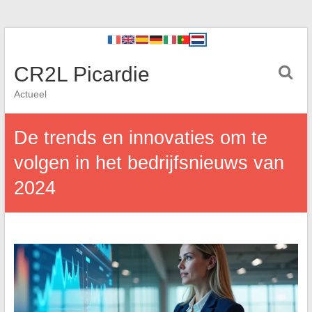
CR2L Picardie
Actueel
De trends en innovaties om te
volgen in het bedrijfsnieuws van
2024