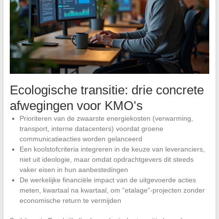
Ecologische transitie: drie concrete
afwegingen voor KMO’s
Prioriteren van de zwaarste energiekosten (verwarming,
transport, interne datacenters) voordat groene
communicatieacties worden gelanceerd
Een koolstofcriteria integreren in de keuze van leveranciers,
niet uit ideologie, maar omdat opdrachtgevers dit steeds
vaker eisen in hun aanbestedingen
De werkelijke financiële impact van de uitgevoerde acties
meten, kwartaal na kwartaal, om “etalage”-projecten zonder
economische return te vermijden