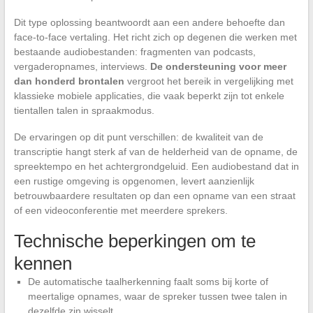
Dit type oplossing beantwoordt aan een andere behoefte dan
face-to-face vertaling. Het richt zich op degenen die werken met
bestaande audiobestanden: fragmenten van podcasts,
vergaderopnames, interviews.
De ondersteuning voor meer
dan honderd brontalen
vergroot het bereik in vergelijking met
klassieke mobiele applicaties, die vaak beperkt zijn tot enkele
tientallen talen in spraakmodus.
De ervaringen op dit punt verschillen: de kwaliteit van de
transcriptie hangt sterk af van de helderheid van de opname, de
spreektempo en het achtergrondgeluid. Een audiobestand dat in
een rustige omgeving is opgenomen, levert aanzienlijk
betrouwbaardere resultaten op dan een opname van een straat
of een videoconferentie met meerdere sprekers.
Technische beperkingen om te
kennen
De automatische taalherkenning faalt soms bij korte of
meertalige opnames, waar de spreker tussen twee talen in
dezelfde zin wisselt.