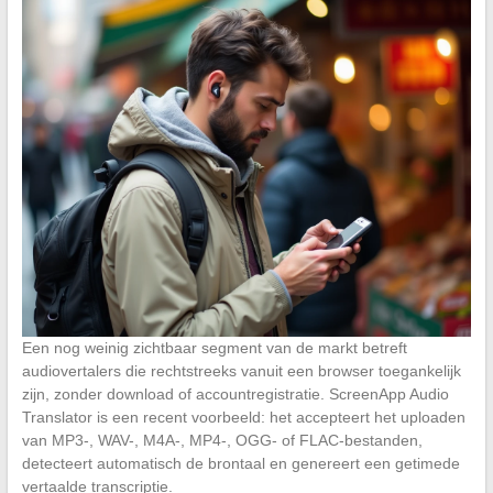
Een nog weinig zichtbaar segment van de markt betreft
audiovertalers die rechtstreeks vanuit een browser toegankelijk
zijn, zonder download of accountregistratie. ScreenApp Audio
Translator is een recent voorbeeld: het accepteert het uploaden
van MP3-, WAV-, M4A-, MP4-, OGG- of FLAC-bestanden,
detecteert automatisch de brontaal en genereert een getimede
vertaalde transcriptie.