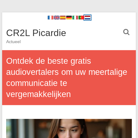
CR2L Picardie
Actueel
Ontdek de beste gratis
audiovertalers om uw meertalige
communicatie te
vergemakkelijken