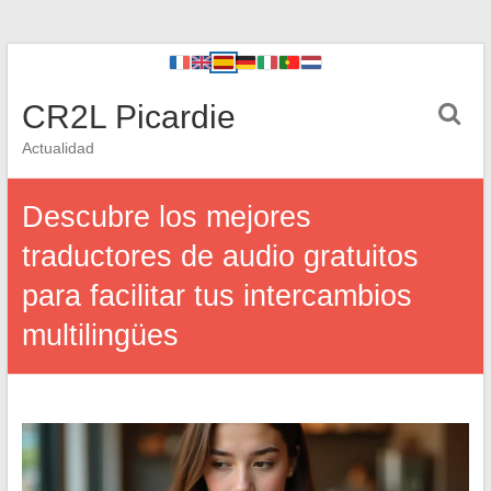
CR2L Picardie
Actualidad
Descubre los mejores
traductores de audio gratuitos
para facilitar tus intercambios
multilingües