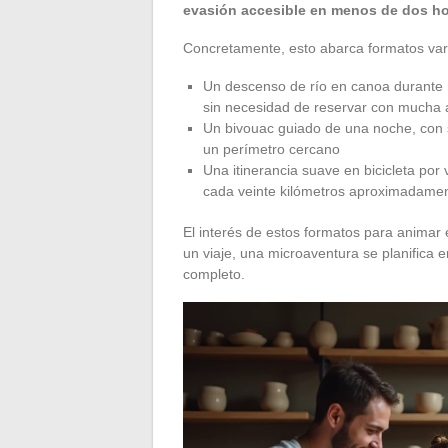
evasión accesible en menos de dos ho
Concretamente, esto abarca formatos var
Un descenso de río en canoa durante 
sin necesidad de reservar con mucha 
Un bivouac guiado de una noche, con 
un perímetro cercano
Una itinerancia suave en bicicleta por
cada veinte kilómetros aproximadame
El interés de estos formatos para animar e
un viaje, una microaventura se planifica e
completo.