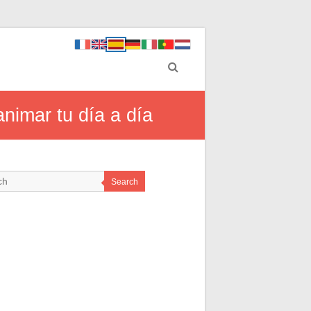
nimar tu día a día
Search