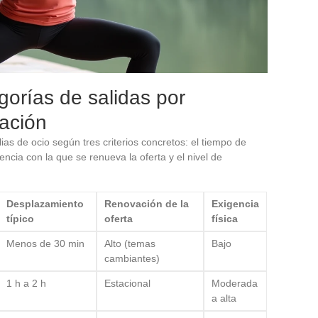
orías de salidas por
vación
lias de ocio según tres criterios concretos: el tiempo de
ncia con la que se renueva la oferta y el nivel de
Desplazamiento
Renovación de la
Exigencia
típico
oferta
física
Menos de 30 min
Alto (temas
Bajo
cambiantes)
1 h a 2 h
Estacional
Moderada
a alta