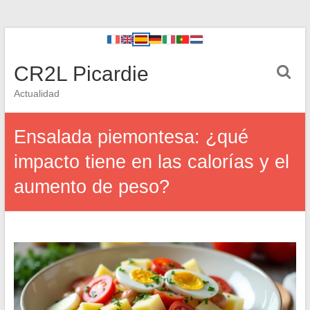
CR2L Picardie
Actualidad
Ensalada piemontesa: ¿qué
impacto tiene en las calorías y el
aumento de peso?