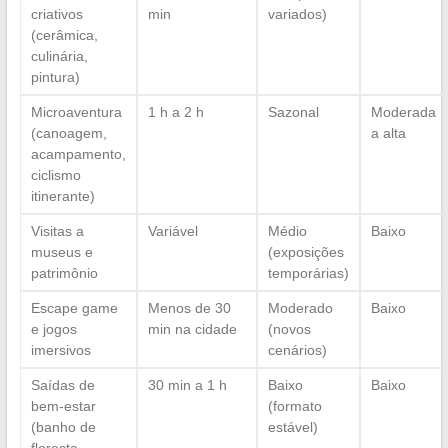
criativos
min
variados)
(cerâmica,
culinária,
pintura)
Microaventura
1 h a 2 h
Sazonal
Moderada
(canoagem,
a alta
acampamento,
ciclismo
itinerante)
Visitas a
Variável
Médio
Baixo
museus e
(exposições
patrimônio
temporárias)
Escape game
Menos de 30
Moderado
Baixo
e jogos
min na cidade
(novos
imersivos
cenários)
Saídas de
30 min a 1 h
Baixo
Baixo
bem-estar
(formato
(banho de
estável)