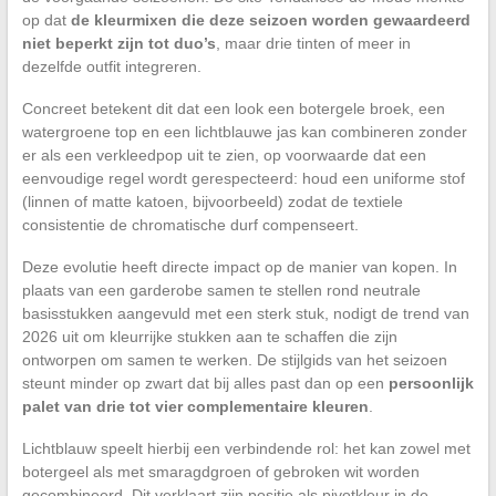
op dat
de kleurmixen die deze seizoen worden gewaardeerd
niet beperkt zijn tot duo’s
, maar drie tinten of meer in
dezelfde outfit integreren.
Concreet betekent dit dat een look een botergele broek, een
watergroene top en een lichtblauwe jas kan combineren zonder
er als een verkleedpop uit te zien, op voorwaarde dat een
eenvoudige regel wordt gerespecteerd: houd een uniforme stof
(linnen of matte katoen, bijvoorbeeld) zodat de textiele
consistentie de chromatische durf compenseert.
Deze evolutie heeft directe impact op de manier van kopen. In
plaats van een garderobe samen te stellen rond neutrale
basisstukken aangevuld met een sterk stuk, nodigt de trend van
2026 uit om kleurrijke stukken aan te schaffen die zijn
ontworpen om samen te werken. De stijlgids van het seizoen
steunt minder op zwart dat bij alles past dan op een
persoonlijk
palet van drie tot vier complementaire kleuren
.
Lichtblauw speelt hierbij een verbindende rol: het kan zowel met
botergeel als met smaragdgroen of gebroken wit worden
gecombineerd. Dit verklaart zijn positie als pivotkleur in de