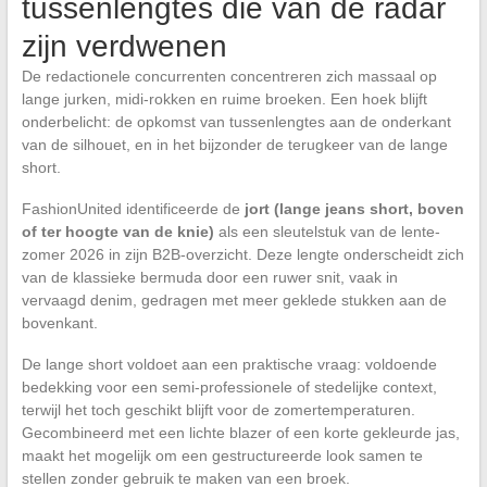
tussenlengtes die van de radar
zijn verdwenen
De redactionele concurrenten concentreren zich massaal op
lange jurken, midi-rokken en ruime broeken. Een hoek blijft
onderbelicht: de opkomst van tussenlengtes aan de onderkant
van de silhouet, en in het bijzonder de terugkeer van de lange
short.
FashionUnited identificeerde de
jort (lange jeans short, boven
of ter hoogte van de knie)
als een sleutelstuk van de lente-
zomer 2026 in zijn B2B-overzicht. Deze lengte onderscheidt zich
van de klassieke bermuda door een ruwer snit, vaak in
vervaagd denim, gedragen met meer geklede stukken aan de
bovenkant.
De lange short voldoet aan een praktische vraag: voldoende
bedekking voor een semi-professionele of stedelijke context,
terwijl het toch geschikt blijft voor de zomertemperaturen.
Gecombineerd met een lichte blazer of een korte gekleurde jas,
maakt het mogelijk om een gestructureerde look samen te
stellen zonder gebruik te maken van een broek.