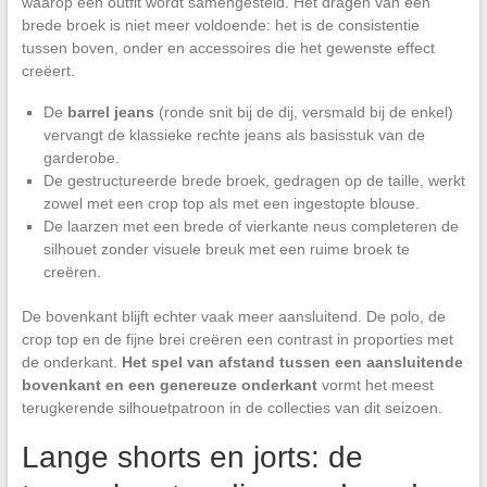
waarop een outfit wordt samengesteld. Het dragen van een
brede broek is niet meer voldoende: het is de consistentie
tussen boven, onder en accessoires die het gewenste effect
creëert.
De
barrel jeans
(ronde snit bij de dij, versmald bij de enkel)
vervangt de klassieke rechte jeans als basisstuk van de
garderobe.
De gestructureerde brede broek, gedragen op de taille, werkt
zowel met een crop top als met een ingestopte blouse.
De laarzen met een brede of vierkante neus completeren de
silhouet zonder visuele breuk met een ruime broek te
creëren.
De bovenkant blijft echter vaak meer aansluitend. De polo, de
crop top en de fijne brei creëren een contrast in proporties met
de onderkant.
Het spel van afstand tussen een aansluitende
bovenkant en een genereuze onderkant
vormt het meest
terugkerende silhouetpatroon in de collecties van dit seizoen.
Lange shorts en jorts: de