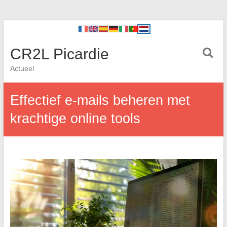
CR2L Picardie
Actueel
Effectief e-mails beheren met
krachtige online tools