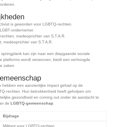
vorderen.
ijkheden
 activist is geworden voor LGBTQ-rechten.
 LGBT-ondernemer.
errechten, medeoprichter van S.T.A.R.
t, medeoprichter van S.T.A.R.
springplank kan zijn naar een diepgaande sociale
e platforms wordt verworven, biedt een verhoogde
de zaken.
gemeenschap
en hebben een aanzienlijke impact gehad op de
BTQ-rechten. Hun betrokkenheid heeft geholpen om
telijke gezondheid en coming out onder de aandacht te
aan de
LGBTQ-gemeenschap
.
Bijdrage
Militant voor LGBTQ-rechten