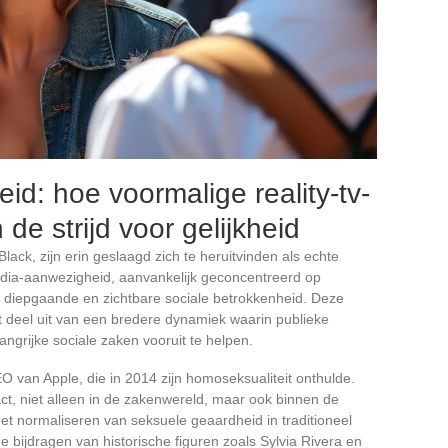
id: hoe voormalige reality-tv-
de strijd voor gelijkheid
 Black, zijn erin geslaagd zich te heruitvinden als echte
ia-aanwezigheid, aanvankelijk geconcentreerd op
 diepgaande en zichtbare sociale betrokkenheid. Deze
kt deel uit van een bredere dynamiek waarin publieke
ngrijke sociale zaken vooruit te helpen.
van Apple, die in 2014 zijn homoseksualiteit onthulde.
ct, niet alleen in de zakenwereld, maar ook binnen de
 normaliseren van seksuele geaardheid in traditioneel
 bijdragen van historische figuren zoals Sylvia Rivera en