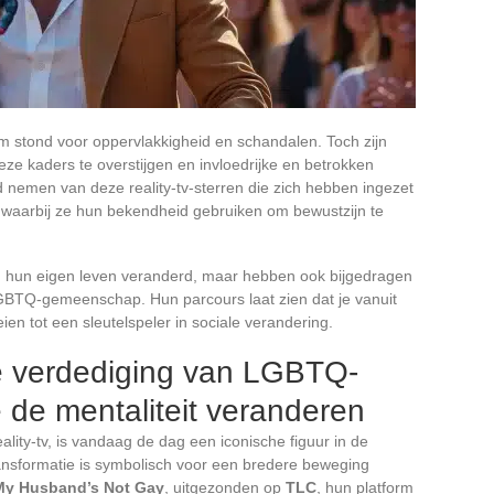
iem stond voor oppervlakkigheid en schandalen. Toch zijn
e kaders te overstijgen en invloedrijke en betrokken
d nemen van deze reality-tv-sterren die zich hebben ingezet
waarbij ze hun bekendheid gebruiken om bewustzijn te
n hun eigen leven veranderd, maar hebben ook bijgedragen
LGBTQ-gemeenschap. Hun parcours laat zien dat je vanuit
n tot een sleutelspeler in sociale verandering.
de verdediging van LGBTQ-
e de mentaliteit veranderen
lity-tv, is vandaag de dag een iconische figuur in de
nsformatie is symbolisch voor een bredere beweging
My Husband’s Not Gay
, uitgezonden op
TLC
, hun platform