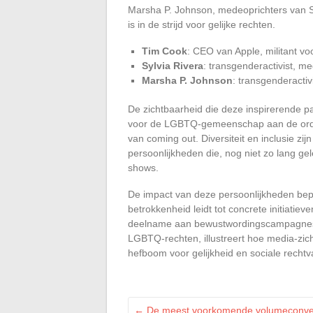
Marsha P. Johnson, medeoprichters van S.
is in de strijd voor gelijke rechten.
Tim Cook
: CEO van Apple, militant v
Sylvia Rivera
: transgenderactivist, m
Marsha P. Johnson
: transgenderactiv
De zichtbaarheid die deze inspirerende p
voor de LGBTQ-gemeenschap aan de orde t
van coming out. Diversiteit en inclusie z
persoonlijkheden die, nog niet zo lang g
shows.
De impact van deze persoonlijkheden bepe
betrokkenheid leidt tot concrete initiatieve
deelname aan bewustwordingscampagnes. 
LGBTQ-rechten, illustreert hoe media-zi
hefboom voor gelijkheid en sociale rechtv
←
De meest voorkomende volumeconver