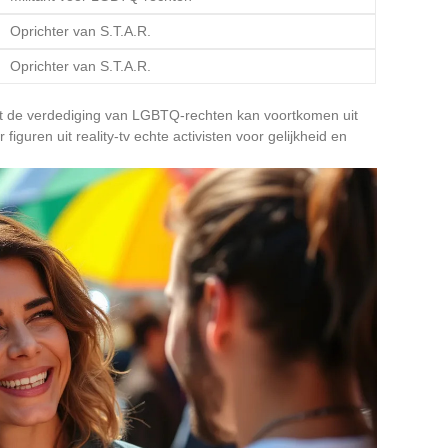
Oprichter van S.T.A.R.
Oprichter van S.T.A.R.
t de verdediging van LGBTQ-rechten kan voortkomen uit
guren uit reality-tv echte activisten voor gelijkheid en