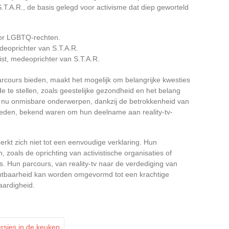
T.A.R., de basis gelegd voor activisme dat diep geworteld
oor LGBTQ-rechten.
edeoprichter van S.T.A.R.
ist, medeoprichter van S.T.A.R.
arcours bieden, maakt het mogelijk om belangrijke kwesties
e stellen, zoals geestelijke gezondheid en het belang
ijn nu onmisbare onderwerpen, dankzij de betrokkenheid van
eleden, bekend waren om hun deelname aan reality-tv-
rkt zich niet tot een eenvoudige verklaring. Hun
n, zoals de oprichting van activistische organisaties of
Hun parcours, van reality-tv naar de verdediging van
chtbaarheid kan worden omgevormd tot een krachtige
aardigheid.
sies in de keuken