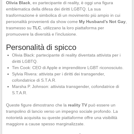
Olivia Black
, ex partecipante di reality, è oggi una figura
emblematica della difesa dei diritti LGBTQ. La sua
trasformazione è simbolica di un movimento più ampio in cui
personalità provenienti da show come
My Husband’s Not Gay
,
trasmesso su
TLC
, utilizzano la loro piattaforma per
promuovere la diversità e l’inclusione.
Personalità di spicco
Olivia Black: partecipante di reality diventata attivista per i
diritti LGBTQ.
Tim Cook: CEO di Apple e imprenditore LGBT riconosciuto.
Sylvia Rivera: attivista per i diritti dei transgender,
cofondatrice di S.T.A.R.
Marsha P. Johnson: attivista transgender, cofondatrice di
S.T.A.R.
Queste figure dimostrano che la
reality TV
può essere un
trampolino di lancio verso un impegno sociale profondo. La
notorietà acquisita su queste piattaforme offre una visibilità
maggiore a cause spesso marginalizzate.