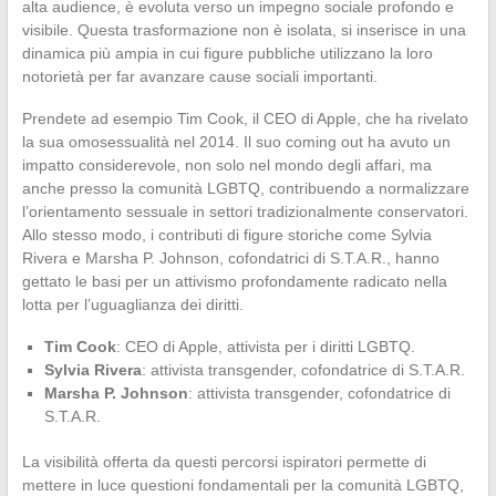
alta audience, è evoluta verso un impegno sociale profondo e
visibile. Questa trasformazione non è isolata, si inserisce in una
dinamica più ampia in cui figure pubbliche utilizzano la loro
notorietà per far avanzare cause sociali importanti.
Prendete ad esempio Tim Cook, il CEO di Apple, che ha rivelato
la sua omosessualità nel 2014. Il suo coming out ha avuto un
impatto considerevole, non solo nel mondo degli affari, ma
anche presso la comunità LGBTQ, contribuendo a normalizzare
l’orientamento sessuale in settori tradizionalmente conservatori.
Allo stesso modo, i contributi di figure storiche come Sylvia
Rivera e Marsha P. Johnson, cofondatrici di S.T.A.R., hanno
gettato le basi per un attivismo profondamente radicato nella
lotta per l’uguaglianza dei diritti.
Tim Cook
: CEO di Apple, attivista per i diritti LGBTQ.
Sylvia Rivera
: attivista transgender, cofondatrice di S.T.A.R.
Marsha P. Johnson
: attivista transgender, cofondatrice di
S.T.A.R.
La visibilità offerta da questi percorsi ispiratori permette di
mettere in luce questioni fondamentali per la comunità LGBTQ,