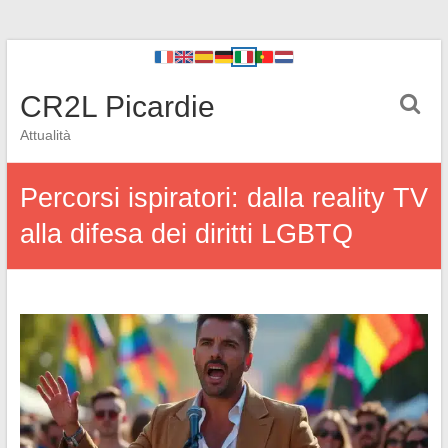
CR2L Picardie
Attualità
Percorsi ispiratori: dalla reality TV
alla difesa dei diritti LGBTQ