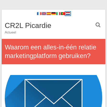
CR2L Picardie
Actueel
Waarom een alles-in-één relatie
marketingplatform gebruiken?