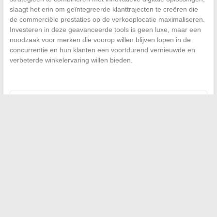
slaagt het erin om geïntegreerde klanttrajecten te creëren die
de commerciële prestaties op de verkooplocatie maximaliseren.
Investeren in deze geavanceerde tools is geen luxe, maar een
noodzaak voor merken die voorop willen blijven lopen in de
concurrentie en hun klanten een voortdurend vernieuwde en
verbeterde winkelervaring willen bieden.
←
Toegankelijkheid van educatieve platforms
vergemakkelijken: het voorbeeld van de middelbare scholen
in Yvelines
Waarom een alles-in-één relatie marketingplatform
gebruiken?
→
Search