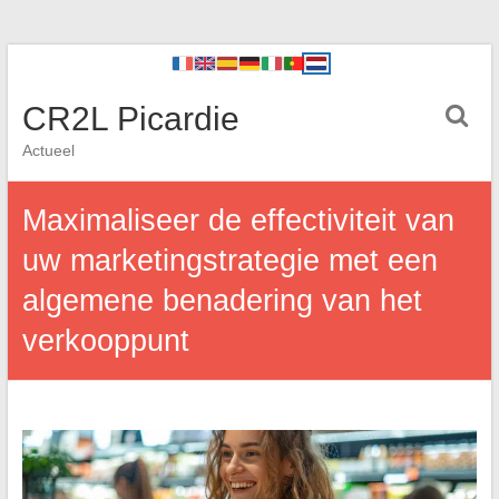
CR2L Picardie
Actueel
Maximaliseer de effectiviteit van
uw marketingstrategie met een
algemene benadering van het
verkooppunt