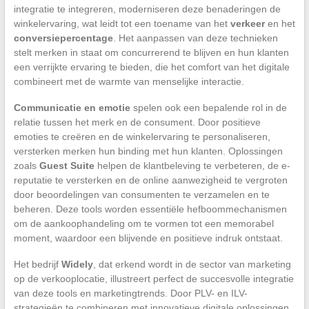
integratie te integreren, moderniseren deze benaderingen de
winkelervaring, wat leidt tot een toename van het
verkeer
en het
conversiepercentage
. Het aanpassen van deze technieken
stelt merken in staat om concurrerend te blijven en hun klanten
een verrijkte ervaring te bieden, die het comfort van het digitale
combineert met de warmte van menselijke interactie.
Communicatie en emotie
spelen ook een bepalende rol in de
relatie tussen het merk en de consument. Door positieve
emoties te creëren en de winkelervaring te personaliseren,
versterken merken hun binding met hun klanten. Oplossingen
zoals
Guest Suite
helpen de klantbeleving te verbeteren, de e-
reputatie te versterken en de online aanwezigheid te vergroten
door beoordelingen van consumenten te verzamelen en te
beheren. Deze tools worden essentiële hefboommechanismen
om de aankoophandeling om te vormen tot een memorabel
moment, waardoor een blijvende en positieve indruk ontstaat.
Het bedrijf
Widely
, dat erkend wordt in de sector van marketing
op de verkooplocatie, illustreert perfect de succesvolle integratie
van deze tools en marketingtrends. Door PLV- en ILV-
strategieën te combineren met innovatieve digitale oplossingen,