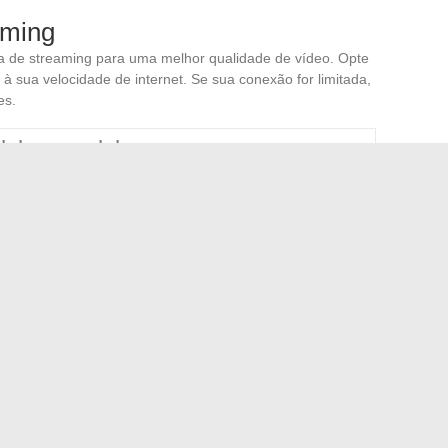
aming
ma de streaming para uma melhor qualidade de vídeo. Opte
à sua velocidade de internet. Se sua conexão for limitada,
es.
idade recomendada
s
s
ps
atualizados. Versões desatualizadas podem causar
 Use bloqueadores de anúncios para evitar pop-ups
usuário.
eu Citroen C3 2020: foco nos alertas do painel de