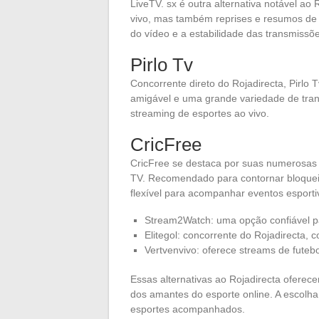
LiveTV. sx é outra alternativa notável ao
vivo, mas também reprises e resumos de 
do vídeo e a estabilidade das transmissõ
Pirlo Tv
Concorrente direto do Rojadirecta, Pirl
amigável e uma grande variedade de tran
streaming de esportes ao vivo.
CricFree
CricFree se destaca por suas numerosas
TV. Recomendado para contornar bloquei
flexível para acompanhar eventos esporti
Stream2Watch: uma opção confiável pa
Elitegol: concorrente do Rojadirecta,
Vertvenvivo: oferece streams de futebo
Essas alternativas ao Rojadirecta oferec
dos amantes do esporte online. A escolh
esportes acompanhados.