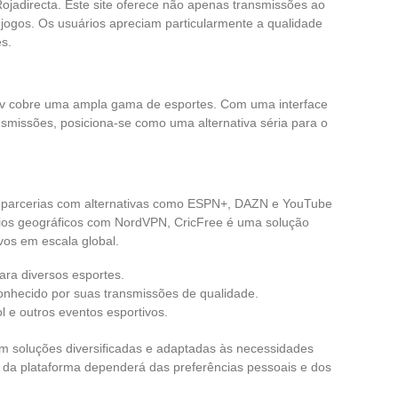
 Rojadirecta. Este site oferece não apenas transmissões ao
jogos. Os usuários apreciam particularmente a qualidade
es.
o Tv cobre uma ampla gama de esportes. Com uma interface
smissões, posiciona-se como uma alternativa séria para o
 parcerias com alternativas como ESPN+, DAZN e YouTube
os geográficos com NordVPN, CricFree é uma solução
vos em escala global.
ra diversos esportes.
 conhecido por suas transmissões de qualidade.
l e outros eventos esportivos.
em soluções diversificadas e adaptadas às necessidades
a da plataforma dependerá das preferências pessoais e dos