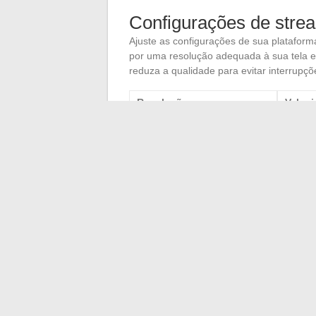
Configurações de stre
Ajuste as configurações de sua platafor
por uma resolução adequada à sua tela e 
reduza a qualidade para evitar interrupçõ
Resolução
Veloc
720p
3 Mbp
1080p
5 Mbp
4K
25 Mb
Mantenha seu navegador e seus plugins 
problemas de compatibilidade e lentidão.
intrusivos e melhorar sua experiência do 
←
Problemas comuns e soluções para o s
instrumentos