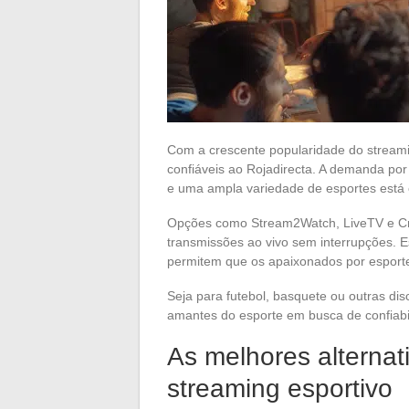
Com a crescente popularidade do streamin
confiáveis ao Rojadirecta. A demanda por
e uma ampla variedade de esportes está
Opções como Stream2Watch, LiveTV e Cri
transmissões ao vivo sem interrupções. E
permitem que os apaixonados por esport
Seja para futebol, basquete ou outras di
amantes do esporte em busca de confiabi
As melhores alternat
streaming esportivo