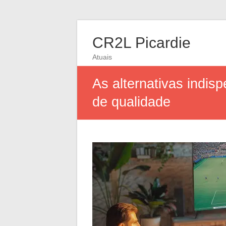
CR2L Picardie
Atuais
As alternativas indis
de qualidade