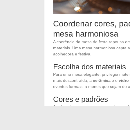
Coordenar cores, pa
mesa harmoniosa
A coerência da mesa de festa repousa e
materiais. Uma mesa harmoniosa capta a
acolhedora e festiva.
Escolha dos materiais
Para uma mesa elegante, privilegie mate
mais descontraída, a
cerâmica
e o
vidro
eventos formais, a menos que sejam de a
Cores e padrões
A paleta de cores deve estar em harmoni
vermelho
e
verde
com toques dourados le
Novo, os tons
prateados
e
pretos
adicio
oferecer uma modernidade bem-vinda, enq