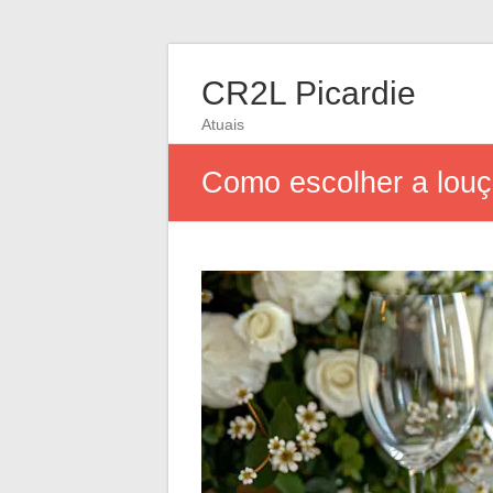
CR2L Picardie
Atuais
Como escolher a louç