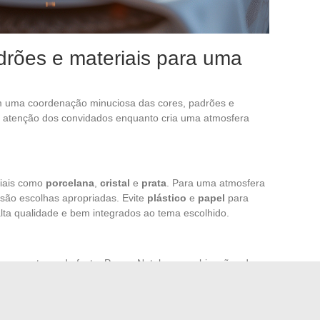
drões e materiais para uma
m uma coordenação minuciosa das cores, padrões e
 atenção dos convidados enquanto cria uma atmosfera
riais como
porcelana
,
cristal
e
prata
. Para uma atmosfera
são escolhas apropriadas. Evite
plástico
e
papel
para
lta qualidade e bem integrados ao tema escolhido.
a com o tema da festa. Para o Natal, as combinações de
mbram as tradições festivas. Para o réveillon de Ano
nam um toque sofisticado. Padrões geométricos podem
uanto os padrões florais ou festivos reforçam uma