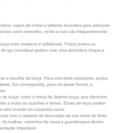
stivos, copos de cristal e talheres dourados para adicionar
icionais como vermelho, verde e ouro são frequentemente
 louça mais moderna e sofisticada. Pratos pretos ou
 de aço inoxidável podem criar uma atmosfera chique e
te a escolha da louça. Para uma festa campestre, pratos
deais. Em contrapartida, para um jantar formal, a
das.
o de louça, como a mesa de Jeanne louça, que oferecem
ar a todas as ocasiões e temas. Esses serviços podem
de sem investir em conjuntos caros.
ouça com o restante da decoração da sua mesa de festa
e. As toalhas, caminhos de mesa e guardanapos devem
entação impecável.