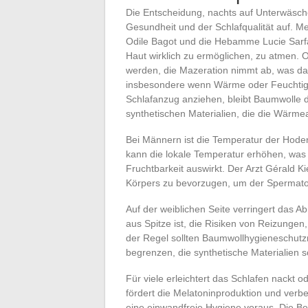
Die Entscheidung, nachts auf Unterwäsche 
Gesundheit und der Schlafqualität auf. M
Odile Bagot und die Hebamme Lucie Sarfat
Haut wirklich zu ermöglichen, zu atmen. O
werden, die Mazeration nimmt ab, was das
insbesondere wenn Wärme oder Feuchtigk
Schlafanzug anziehen, bleibt Baumwolle 
synthetischen Materialien, die die Wär
Bei Männern ist die Temperatur der Hoden
kann die lokale Temperatur erhöhen, was 
Fruchtbarkeit auswirkt. Der Arzt Gérald K
Körpers zu bevorzugen, um der Spermat
Auf der weiblichen Seite verringert das
aus Spitze ist, die Risiken von Reizunge
der Regel sollten Baumwollhygieneschutzm
begrenzen, die synthetische Materialien s
Für viele erleichtert das Schlafen nackt 
fördert die Melatoninproduktion und verbes
eine einwandfreie Hygiene voraus. Die B