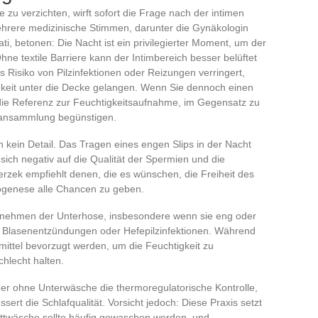
zu verzichten, wirft sofort die Frage nach der intimen
ehrere medizinische Stimmen, darunter die Gynäkologin
i, betonen: Die Nacht ist ein privilegierter Moment, um der
hne textile Barriere kann der Intimbereich besser belüftet
 Risiko von Pilzinfektionen oder Reizungen verringert,
eit unter die Decke gelangen. Wenn Sie dennoch einen
die Referenz zur Feuchtigkeitsaufnahme, im Gegensatz zu
meansammlung begünstigen.
 kein Detail. Das Tragen eines engen Slips in der Nacht
sich negativ auf die Qualität der Spermien und die
ierzek empfiehlt denen, die es wünschen, die Freiheit des
ogenese alle Chancen zu geben.
 Abnehmen der Unterhose, insbesondere wenn sie eng oder
n, Blasenentzündungen oder Hefepilzinfektionen. Während
ittel bevorzugt werden, um die Feuchtigkeit zu
chlecht halten.
oder ohne Unterwäsche die thermoregulatorische Kontrolle,
sert die Schlafqualität. Vorsicht jedoch: Diese Praxis setzt
ettwäsche sollte häufig gewaschen werden, und