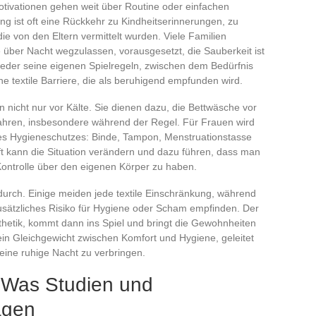
otivationen gehen weit über Routine oder einfachen
ng ist oft eine Rückkehr zu Kindheitserinnerungen, zu
ie von den Eltern vermittelt wurden. Viele Familien
e über Nacht wegzulassen, vorausgesetzt, die Sauberkeit ist
 jeder seine eigenen Spielregeln, zwischen dem Bedürfnis
ne textile Barriere, die als beruhigend empfunden wird.
 nicht nur vor Kälte. Sie dienen dazu, die Bettwäsche vor
ahren, insbesondere während der Regel. Für Frauen wird
 des Hygieneschutzes: Binde, Tampon, Menstruationstasse
t kann die Situation verändern und dazu führen, dass man
Kontrolle über den eigenen Körper zu haben.
l durch. Einige meiden jede textile Einschränkung, während
sätzliches Risiko für Hygiene oder Scham empfinden. Der
hetik, kommt dann ins Spiel und bringt die Gewohnheiten
ein Gleichgewicht zwischen Komfort und Hygiene, geleitet
ine ruhige Nacht zu verbringen.
: Was Studien und
agen