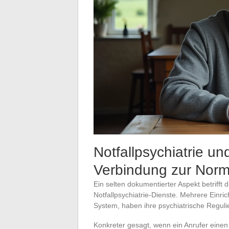
Notfallpsychiatrie un
Verbindung zur Nor
Ein selten dokumentierter Aspekt betrifft 
Notfallpsychiatrie-Dienste. Mehrere Einr
System, haben ihre psychiatrische Reguli
Konkreter gesagt, wenn ein Anrufer einen 