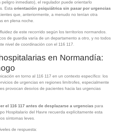
eligro inmediato), el regulador puede orientarlo
os. Esta
orientación psiquiátrica sin pasar por urgencias
cientes que, anteriormente, a menudo no tenían otra
as en plena noche.
luidez de este recorrido según los territorios normandos.
ricos de guardia varía de un departamento a otro, y no todos
te nivel de coordinación con el 116 117.
hospitalarias en Normandía:
hogo
ación en torno al 116 117 en un contexto específico: los
ervicios de urgencias en regiones limítrofes, especialmente
es provocan desvíos de pacientes hacia las urgencias
r el 116 117 antes de desplazarse a urgencias
para
rupo Hospitalario del Havre recuerda explícitamente esta
los síntomas leves.
niveles de respuesta: