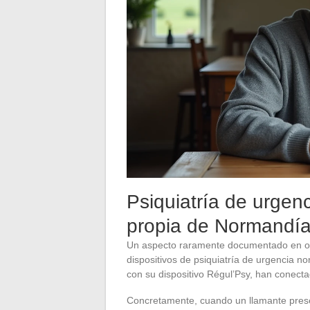
Psiquiatría de urgenc
propia de Normandí
Un aspecto raramente documentado en otro
dispositivos de psiquiatría de urgencia 
con su dispositivo Régul’Psy, han conecta
Concretamente, cuando un llamante presen