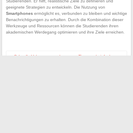
Studierenden. Er hilft, realistische Ziele zu definieren und
geeignete Strategien zu entwickeln. Die Nutzung von
Smartphones
ermöglicht es, verbunden zu bleiben und wichtige
Benachrichtigungen zu erhalten. Durch die Kombination dieser
Werkzeuge und Ressourcen können die Studierenden ihren
akademischen Werdegang optimieren und ihre Ziele erreichen.
←
Schnelle Volumenumrechnungen: Tipps und einfache
Berechnungen für Ihren Alltag
Die imposante Statur von Filmstars: Einfluss und
Wahrnehmung des Publikums
→
Search