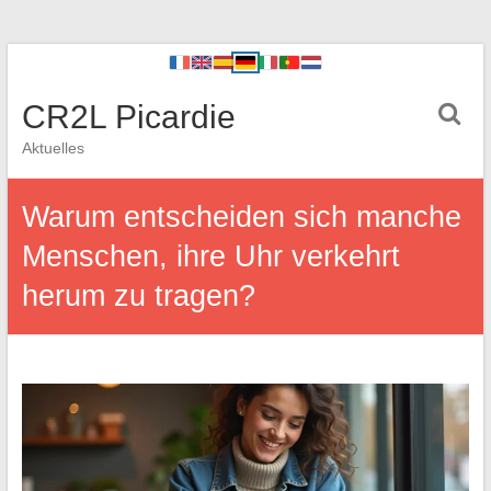
CR2L Picardie
Aktuelles
Warum entscheiden sich manche
Menschen, ihre Uhr verkehrt
herum zu tragen?