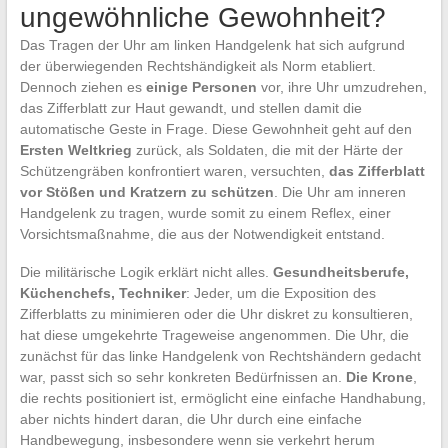
ungewöhnliche Gewohnheit?
Das Tragen der Uhr am linken Handgelenk hat sich aufgrund
der überwiegenden Rechtshändigkeit als Norm etabliert.
Dennoch ziehen es
einige Personen
vor, ihre Uhr umzudrehen,
das Zifferblatt zur Haut gewandt, und stellen damit die
automatische Geste in Frage. Diese Gewohnheit geht auf den
Ersten Weltkrieg
zurück, als Soldaten, die mit der Härte der
Schützengräben konfrontiert waren, versuchten,
das Zifferblatt
vor Stößen und Kratzern zu schützen
. Die Uhr am inneren
Handgelenk zu tragen, wurde somit zu einem Reflex, einer
Vorsichtsmaßnahme, die aus der Notwendigkeit entstand.
Die militärische Logik erklärt nicht alles.
Gesundheitsberufe,
Küchenchefs, Techniker
: Jeder, um die Exposition des
Zifferblatts zu minimieren oder die Uhr diskret zu konsultieren,
hat diese umgekehrte Trageweise angenommen. Die Uhr, die
zunächst für das linke Handgelenk von Rechtshändern gedacht
war, passt sich so sehr konkreten Bedürfnissen an.
Die Krone
,
die rechts positioniert ist, ermöglicht eine einfache Handhabung,
aber nichts hindert daran, die Uhr durch eine einfache
Handbewegung, insbesondere wenn sie verkehrt herum