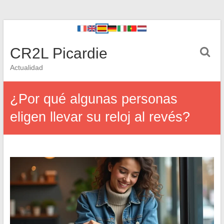
CR2L Picardie
Actualidad
¿Por qué algunas personas
eligen llevar su reloj al revés?