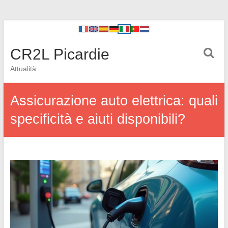
CR2L Picardie
Attualità
Assicurazione auto elettrica: quali
specificità e aiuti disponibili?