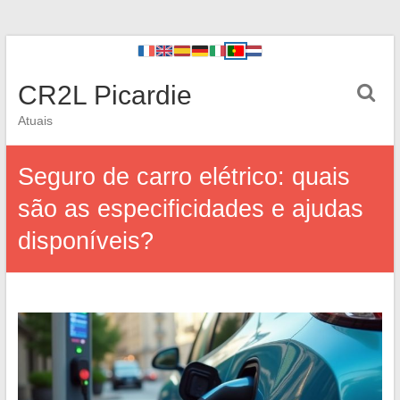
CR2L Picardie
Atuais
Seguro de carro elétrico: quais
são as especificidades e ajudas
disponíveis?