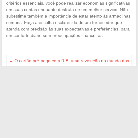
critérios essenciais, você pode realizar economias significativas
em suas contas enquanto desfruta de um melhor serviço. Não
subestime também a importância de estar atento às armadilhas
comuns. Faça a escolha esclarecida de um fornecedor que
atenda com precisão às suas expectativas e preferências, para
um conforto diário sem preocupações financeiras.
←
O cartão pré-pago com RIB: uma revolução no mundo dos
serviços bancários
Seguro de carro elétrico: quais são as especificidades e
ajudas disponíveis?
→
Search