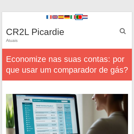
CR2L Picardie
Atuais
Economize nas suas contas: por
que usar um comparador de gás?