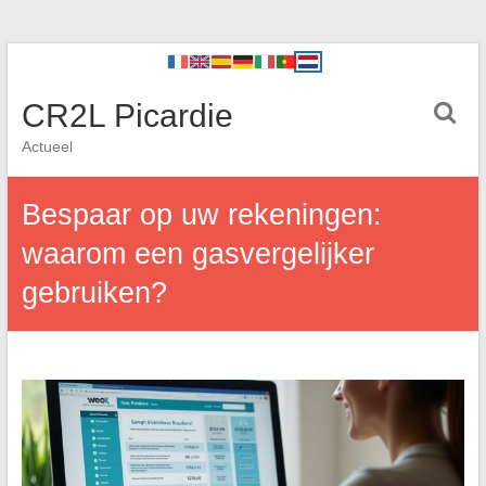
CR2L Picardie
Actueel
Bespaar op uw rekeningen:
waarom een gasvergelijker
gebruiken?