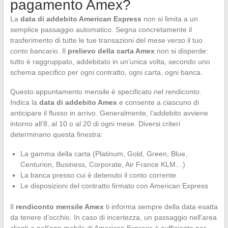
pagamento Amex?
La
data di addebito American Express
non si limita a un
semplice passaggio automatico. Segna concretamente il
trasferimento di tutte le tue transazioni del mese verso il tuo
conto bancario. Il
prelievo della carta Amex
non si disperde:
tutto è raggruppato, addebitato in un’unica volta, secondo uno
schema specifico per ogni contratto, ogni carta, ogni banca.
Questo appuntamento mensile è specificato nel rendiconto.
Indica la
data di addebito Amex
e consente a ciascuno di
anticipare il flusso in arrivo. Generalmente, l’addebito avviene
intorno all’8, al 10 o al 20 di ogni mese. Diversi criteri
determinano questa finestra:
La gamma della carta (Platinum, Gold, Green, Blue,
Centurion, Business, Corporate, Air France KLM…)
La banca presso cui è detenuto il conto corrente
Le disposizioni del contratto firmato con American Express
Il
rendiconto mensile Amex
ti informa sempre della data esatta
da tenere d’occhio. In caso di incertezza, un passaggio nell’area
clienti o nell’app mobile di American Express è sufficiente per