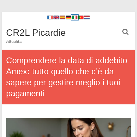
CR2L Picardie
Attualità
Comprendere la data di addebito
Amex: tutto quello che c’è da
sapere per gestire meglio i tuoi
pagamenti