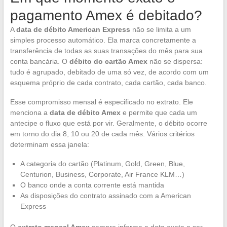
pagamento Amex é debitado?
A
data de débito American Express
não se limita a um
simples processo automático. Ela marca concretamente a
transferência de todas as suas transações do mês para sua
conta bancária. O
débito do cartão Amex
não se dispersa:
tudo é agrupado, debitado de uma só vez, de acordo com um
esquema próprio de cada contrato, cada cartão, cada banco.
Esse compromisso mensal é especificado no extrato. Ele
menciona a
data de débito Amex
e permite que cada um
antecipe o fluxo que está por vir. Geralmente, o débito ocorre
em torno do dia 8, 10 ou 20 de cada mês. Vários critérios
determinam essa janela:
A categoria do cartão (Platinum, Gold, Green, Blue,
Centurion, Business, Corporate, Air France KLM…)
O banco onde a conta corrente está mantida
As disposições do contrato assinado com a American
Express
O
extrato mensal Amex
sempre informa a data exata a ser