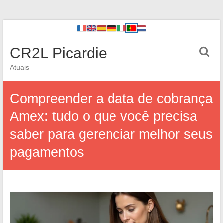
CR2L Picardie
Atuais
Compreender a data de cobrança
Amex: tudo o que você precisa
saber para gerenciar melhor seus
pagamentos