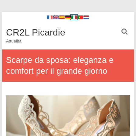
CR2L Picardie
Attualità
Scarpe da sposa: eleganza e
comfort per il grande giorno