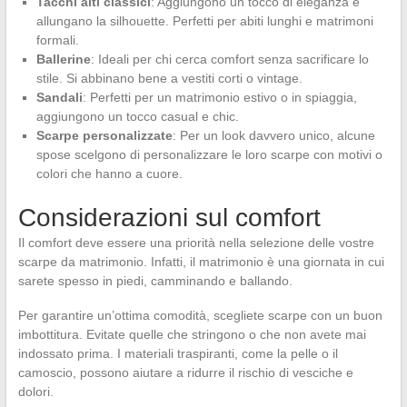
Tacchi alti classici
: Aggiungono un tocco di eleganza e
allungano la silhouette. Perfetti per abiti lunghi e matrimoni
formali.
Ballerine
: Ideali per chi cerca comfort senza sacrificare lo
stile. Si abbinano bene a vestiti corti o vintage.
Sandali
: Perfetti per un matrimonio estivo o in spiaggia,
aggiungono un tocco casual e chic.
Scarpe personalizzate
: Per un look davvero unico, alcune
spose scelgono di personalizzare le loro scarpe con motivi o
colori che hanno a cuore.
Considerazioni sul comfort
Il comfort deve essere una priorità nella selezione delle vostre
scarpe da matrimonio. Infatti, il matrimonio è una giornata in cui
sarete spesso in piedi, camminando e ballando.
Per garantire un’ottima comodità, scegliete scarpe con un buon
imbottitura. Evitate quelle che stringono o che non avete mai
indossato prima. I materiali traspiranti, come la pelle o il
camoscio, possono aiutare a ridurre il rischio di vesciche e
dolori.