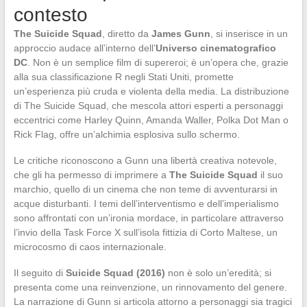
contesto
The Suicide Squad
, diretto da
James Gunn
, si inserisce in un
approccio audace all’interno dell’
Universo cinematografico
DC
. Non è un semplice film di supereroi; è un’opera che, grazie
alla sua classificazione R negli Stati Uniti, promette
un’esperienza più cruda e violenta della media. La distribuzione
di The Suicide Squad, che mescola attori esperti a personaggi
eccentrici come Harley Quinn, Amanda Waller, Polka Dot Man o
Rick Flag, offre un’alchimia esplosiva sullo schermo.
Le critiche riconoscono a Gunn una libertà creativa notevole,
che gli ha permesso di imprimere a
The Suicide Squad
il suo
marchio, quello di un cinema che non teme di avventurarsi in
acque disturbanti. I temi dell’interventismo e dell’imperialismo
sono affrontati con un’ironia mordace, in particolare attraverso
l’invio della Task Force X sull’isola fittizia di Corto Maltese, un
microcosmo di caos internazionale.
Il seguito di
Suicide Squad (2016)
non è solo un’eredità; si
presenta come una reinvenzione, un rinnovamento del genere.
La narrazione di Gunn si articola attorno a personaggi sia tragici