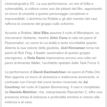
cinematografico DC. La sua performance, un mix di follia e
vulnerabilità, si colloca come uno dei pilastri del film, apportando
un tocco di umanità a questo personaggio complesso e
imprevedibile. L’alchimia tra Robbie e gli altri membri del cast
rafforza la coesione del gruppo sullo schermo.
Accanto a Robbie,
Idris Elba
assume il ruolo di Bloodsport, un
mercenario riluttante, mentre
John Cena
si cala nei panni di
Peacemaker, un uomo la cui lealtà è tanto incrollabile quanto
distorta la sua visione della giustizia.
Joel Kinnaman
torna nei
panni di Rick Flag, il leader carismatico di questo gruppo
eterogeneo, e
Viola Davis
impressiona ancora una volta nei
panni di Amanda Waller, l’architetto spietato della Task Force X.
La performance di
David Dastmalchian
nei panni di Polka Dot
Man apporta un tocco di stranezza e malinconia avvincente, in
contrasto con il bruto dal cuore tenero incarnato da
Jai
Courtney
nel ruolo di Captain Boomerang. Il cast è completato
da
Daniela Melchior
, che, interpretando Ratcatcher 2, offre una
presenza intrisa di dolcezza e profondità emotiva in mezzo alla
violenza e al caos.