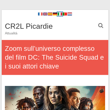
CR2L Picardie
Attualità
Zoom sull’universo complesso
del film DC: The Suicide Squad e
i suoi attori chiave