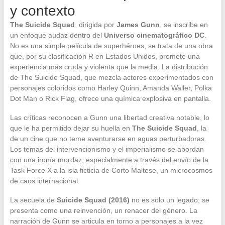
y contexto
The Suicide Squad
, dirigida por
James Gunn
, se inscribe en
un enfoque audaz dentro del
Universo cinematográfico DC
.
No es una simple película de superhéroes; se trata de una obra
que, por su clasificación R en Estados Unidos, promete una
experiencia más cruda y violenta que la media. La distribución
de The Suicide Squad, que mezcla actores experimentados con
personajes coloridos como Harley Quinn, Amanda Waller, Polka
Dot Man o Rick Flag, ofrece una química explosiva en pantalla.
Las críticas reconocen a Gunn una libertad creativa notable, lo
que le ha permitido dejar su huella en
The Suicide Squad
, la
de un cine que no teme aventurarse en aguas perturbadoras.
Los temas del intervencionismo y el imperialismo se abordan
con una ironía mordaz, especialmente a través del envío de la
Task Force X a la isla ficticia de Corto Maltese, un microcosmos
de caos internacional.
La secuela de
Suicide Squad (2016)
no es solo un legado; se
presenta como una reinvención, un renacer del género. La
narración de Gunn se articula en torno a personajes a la vez