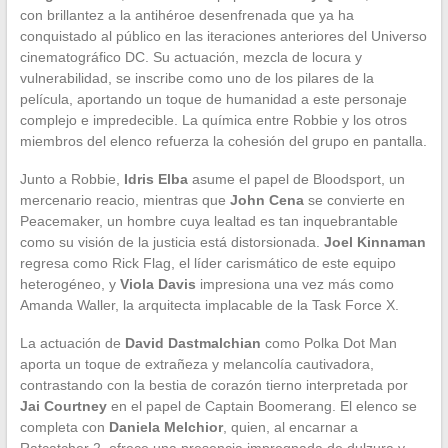
con brillantez a la antihéroe desenfrenada que ya ha
conquistado al público en las iteraciones anteriores del Universo
cinematográfico DC. Su actuación, mezcla de locura y
vulnerabilidad, se inscribe como uno de los pilares de la
película, aportando un toque de humanidad a este personaje
complejo e impredecible. La química entre Robbie y los otros
miembros del elenco refuerza la cohesión del grupo en pantalla.
Junto a Robbie,
Idris Elba
asume el papel de Bloodsport, un
mercenario reacio, mientras que
John Cena
se convierte en
Peacemaker, un hombre cuya lealtad es tan inquebrantable
como su visión de la justicia está distorsionada.
Joel Kinnaman
regresa como Rick Flag, el líder carismático de este equipo
heterogéneo, y
Viola Davis
impresiona una vez más como
Amanda Waller, la arquitecta implacable de la Task Force X.
La actuación de
David Dastmalchian
como Polka Dot Man
aporta un toque de extrañeza y melancolía cautivadora,
contrastando con la bestia de corazón tierno interpretada por
Jai Courtney
en el papel de Captain Boomerang. El elenco se
completa con
Daniela Melchior
, quien, al encarnar a
Ratcatcher 2, ofrece una presencia impregnada de dulzura y